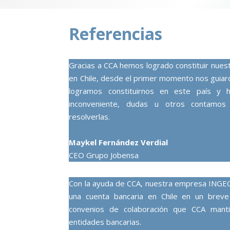
Referencias
Gracias a CCA hemos logrado constituir nue
en Chile, desde el primer momento nos guiar
logramos constituirnos en este país y h
inconveniente, dudas u otros contamos
resolverlas.
Maykel Fernández Verdial
CEO Grupo Jobensa
Con la ayuda de CCA, nuestra empresa INGE
una cuenta bancaria en Chile en un breve
convenios de colaboración que CCA manti
entidades bancarias.