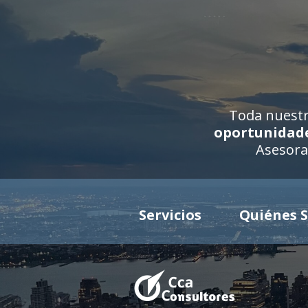
Saltar
al
contenido
Toda nuestr
oportunidades
Asesora
Servicios
Quiénes 