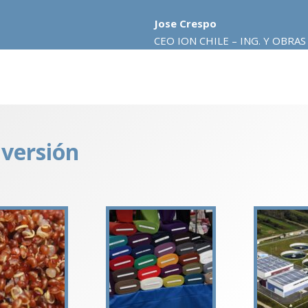
Jose Crespo
CEO ION CHILE – ING. Y OBRA
versión