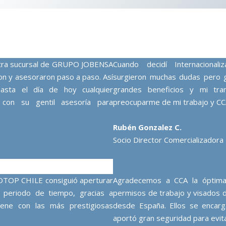
stra sucursal de GRUPO JOBENSA
Cuando decidí Internacion
on y asesoraron paso a paso. Así
surgieron muchas dudas pero g
asta el día de hoy cualquier
grandes beneficios y mi tra
 con su gentil asesoría para
preocuparme de mi trabajo y CC
Rubén Gonzalez C.
Socio Director Comercializadora
OTOP CHILE consiguió aperturar
Agradecemos a CCA la óptima 
 periodo de tiempo, gracias a
permisos de trabajo y visados 
ene con las más prestigiosas
desde España. Ellos se encarg
aportó gran seguridad para evit